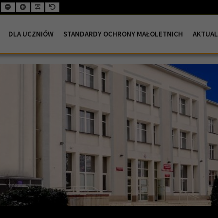
Mniejsza
Większa
Wyjustowana
Domyślna
czcionka
czcionka
czcionka
czcionka
DLA UCZNIÓW
STANDARDY OCHRONY MAŁOLETNICH
AKTUAL