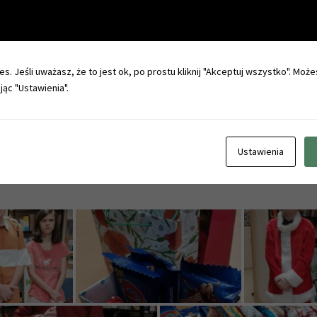
Zapisy - rekrutacja 2026/2027
s. Jeśli uważasz, że to jest ok, po prostu kliknij "Akceptuj wszystko". Może
Praktyki zawodowe za granicą - FERS
jąc "Ustawienia".
Ustawienia