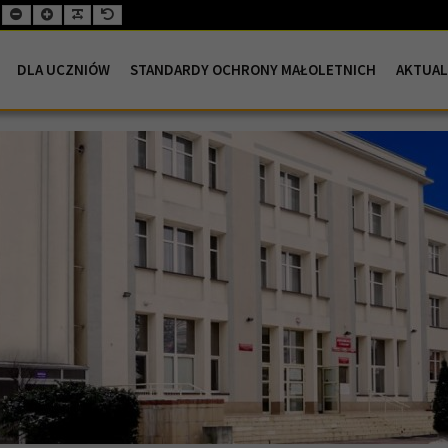
Mniejsza
Większa
Wyjustowana
Domyślna
czcionka
czcionka
czcionka
czcionka
DLA UCZNIÓW
STANDARDY OCHRONY MAŁOLETNICH
AKTUAL