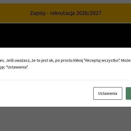
Zapisy - rekrutacja 2026/2027
Praktyki zawodowe za granicą - FERS
s. Jeśli uważasz, że to jest ok, po prostu kliknij "Akceptuj wszystko". Może
jąc "Ustawienia".
Ustawienia
til selected date. To enable this option login to Admin section.