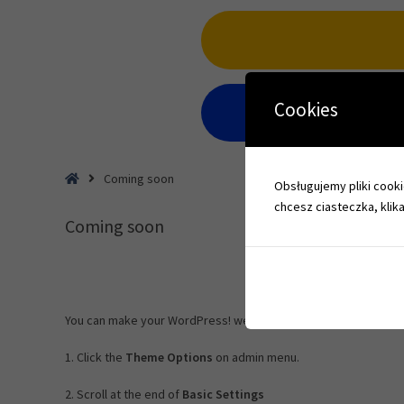
Cookies
Home
Coming soon
Obsługujemy pliki cookie
chcesz ciasteczka, klika
Coming soon
You can make your WordPress! website unavailable to visitors un
1. Click the
Theme Options
on admin menu.
2. Scroll at the end of
Basic Settings