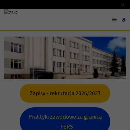
–
Sz
Światowy
Dzień
W
Tabliczki
Mnożenia
bu
Zapisy - rekrutacja 2026/2027
Praktyki zawodowe za granicą
- FERS