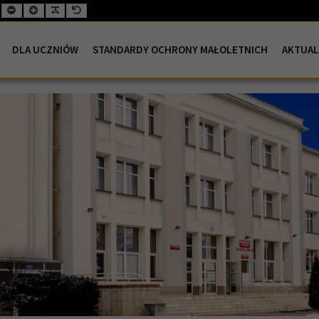
Mniejsza
Większa
Wyjustowana
Domyślna
czcionka
czcionka
czcionka
czcionka
DLA UCZNIÓW
STANDARDY OCHRONY MAŁOLETNICH
AKTUAL