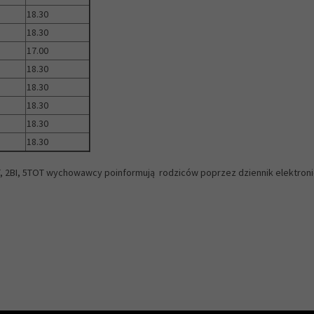
18.30
18.30
17.00
18.30
18.30
18.30
18.30
18.30
T, 2BI, 5TOT wychowawcy poinformują rodziców poprzez dziennik elektroni