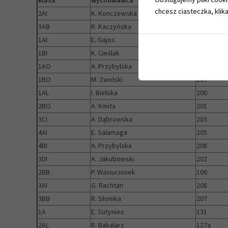
chcesz ciasteczka, klika
2AI
K. Konczewska
131
3AB
R. Kaczyńska
127a
1AI
E. Gajos
132
1BI
K. Cieślak
126
1AO
A. Przybylska
127
1BO
M. Zwolski
107
1AL
I. Bielska
200
2BO
A. Kmita
201
3CI
A. Dąbrowska
203
4AI
E. Salamaga
205
4BI
A. Przybylska
208
3DI
A. Jakubowski
202
2BB
P. Wasiucionek
106
3AI
G. Rachtan
208
3BB
R. Słomka
207
1A
E. Sutyniec
131
2AL
R. Bakalarz
127a