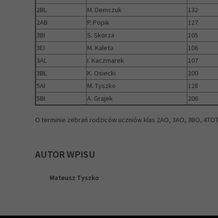
2BL
M. Demczuk
132
2AB
P. Popik
127
3BI
S. Skorza
105
3EI
M. Kaleta
106
3AL
I. Kaczmarek
107
3BL
K. Osiecki
200
5AI
M. Tyszko
128
5BI
A. Grajek
206
O terminie zebrań rodziców uczniów klas 2AO, 3AO, 3BO, 4TO
AUTOR WPISU
Mateusz Tyszko