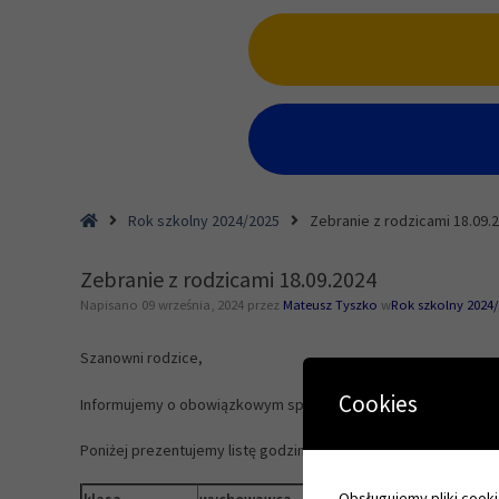
Home
Rok szkolny 2024/2025
Zebranie z rodzicami 18.09.
Zebranie z rodzicami 18.09.2024
Napisano
09 września, 2024
przez
Mateusz Tyszko
w
Rok szkolny 2024
Szanowni rodzice,
Cookies
Informujemy o obowiązkowym spotkaniu z wychowawcami w dni
Poniżej prezentujemy listę godzin zebrania wraz z informacją o 
Obsługujemy pliki cookie
klasa
wychowawca
sala