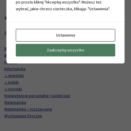
po prostu kliknij "Akceptuj wszystko". Możesz też
wybrać, jakie chcesz ciasteczka, klikając "Ustawienia".
Home
Przedmioty ogólnokształcące – klasa II
Przedmioty ogólnokształcące – klasa II
Ustawienia
Biologia
Zaakceptuj wszystko
Biznes i zarządzanie
Historia
Informatyka
J. angielski
J. polski
J. rosyjski
Kompetencje personalne i społeczne
Matematyka
Matematyka – rozszerzona
Wychowanie fizyczne